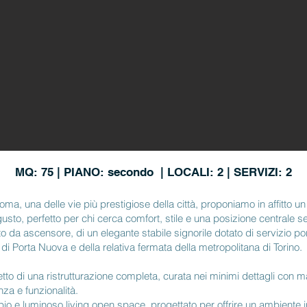
MQ: 75 | PIANO: secondo | LOCALI: 2 | SERVIZI: 2
Roma, una delle vie più prestigiose della città, proponiamo in affitto 
 gusto, perfetto per chi cerca comfort, stile e una posizione central
to da ascensore, di un elegante stabile signorile dotato di servizio po
 di Porta Nuova e della relativa fermata della metropolitana di Torino.
o di una ristrutturazione completa, curata nei minimi dettagli con mater
nza e funzionalità.
io e luminoso living open space, progettato per offrire un ambiente 