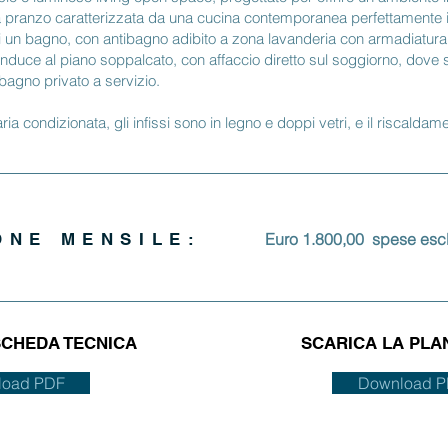
pranzo caratterizzata da una cucina contemporanea perfettamente in
 un bagno, con antibagno adibito a zona lavanderia con armadiatura
onduce al piano soppalcato, con affaccio diretto sul soggiorno, dove s
agno privato a servizio.
ia condizionata, gli infissi sono in legno e doppi vetri, e il riscaldam
ONE MENSILE:
Euro 1.800,00 spese esc
SCHEDA TECNICA
SCARICA LA PLA
load PDF
Download 