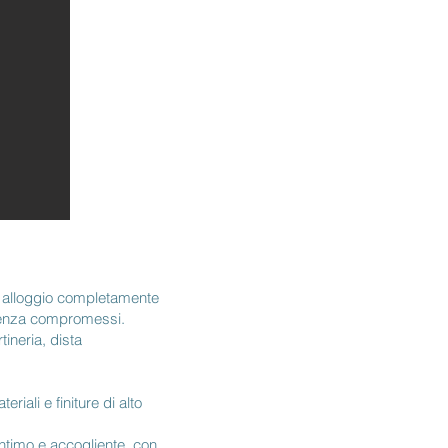
un alloggio completamente
e senza compromessi.
rtineria, dista
iali e finiture di alto
intimo e accogliente, con