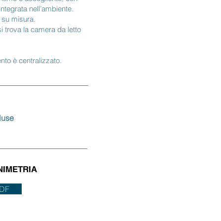
tegrata nell’ambiente.
 su misura.
i trova la camera da letto
ento è centralizzato.
luse
NIMETRIA
PDF