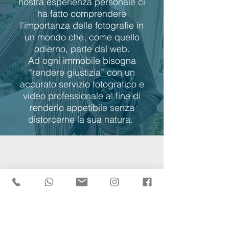
nostra esperienza personale ci
ha fatto comprendere
l’importanza delle fotografie in
un mondo che, come quello
odierno, parte dal web.
Ad ogni immobile bisogna
“rendere giustizia” con un
accurato servizio fotografico e
video professionale al fine di
renderlo appetibile senza
distorcerne la sua natura.
RICHIEDI IL SERVIZIO
SU MISURA PER TE