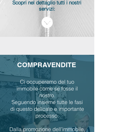
Scopri nel dettaglio tutti i nostri
servizi:
COMPRAVENDITE
Ci occuperemo del tuo
immobile come se fosse il
nostro.
Seguendo insieme tutte le fasi
di questo delicato e importante
processo.
Dalla promozione dell’immobile,