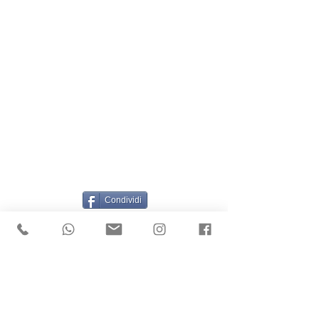
Condividi
INFO
Indirizzo: Piazza Maria Teresa n. 6, 10123 -
Torino