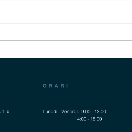
A pass
Primo trimestre 2026: Torino, tra le
grandi città, registra l'incremento più
significativo delle compravendite
ORARI
 n. 6,
Lunedì - Venerdì: 9:00 - 13:00
14:00 - 18:00