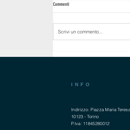
Commenti
Scrivi un commento...
Seconda casa al mare, il mercato non
conosce crisi
INFO
Indirizzo: Piazza Maria Teresa
10123 - Torino
P.Iva: 11845280012