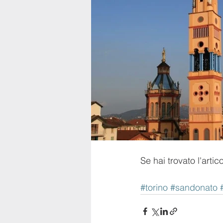
Se hai trovato l'arti
#torino
#sandonato