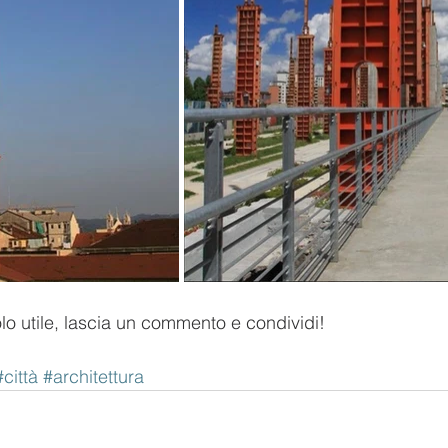
colo utile, lascia un commento e condividi!
#città
#architettura